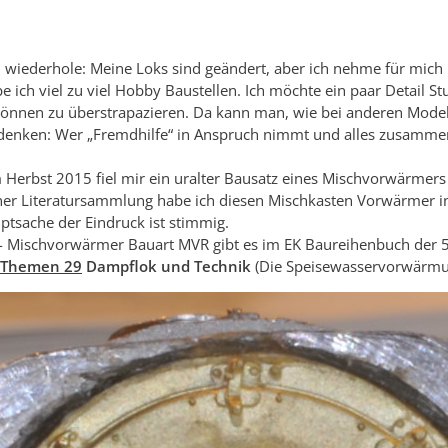
 wiederhole: Meine Loks sind geändert, aber ich nehme für mich 
e ich viel zu viel Hobby Baustellen. Ich möchte ein paar Detail 
önnen zu überstrapazieren. Da kann man, wie bei anderen Modell
edenken: Wer „Fremdhilfe“ in Anspruch nimmt und alles zusammen
Herbst 2015 fiel mir ein uralter Bausatz eines Mischvorwärmer
er Literatursammlung habe ich diesen Mischkasten Vorwärmer in
tsache der Eindruck ist stimmig.
- Mischvorwärmer Bauart MVR gibt es im EK Baureihenbuch der 50
 Themen 29
Dampflok und Technik
(Die Speisewasservorwärmu