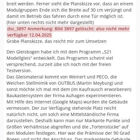
breit werden. Ferner sieht die Planskizze vor, dass an einem
Modulgruppen Ende sich die Breite auf 30 cm verjüngt und
damit im Betrieb das fahren durch eine Tür möglich ist.
(hier unten rechts nicht mehr dargestellt)
dsc_3897 Anmerkung: Bild 3897 gelöscht; also nicht mehr
verfügbar 12.04.2025
Grobe Planskizze, das reicht mir zum Umsetzen
Den Gleisbogen habe ich mit dem Programm „S21
Modellgleis“ entwickelt. Das Programm scheint viel
versprechend, zurzeit übe ich noch mit der freien
Testversion.
Das Gleismaterial kommt von Weinert und PECO, die
Weichen Stellmimik von OUTBUS (Martin Meyburg) und
sonst möchte ich mal mit dem (im Kaufrausch erworbenen)
Baukastensystem der Firma Auhagen experimentieren.
Mit Hilfe des Internet (Google Maps) wurden die Gebäude
vermessen. Der zur Verfügung stehende Platz reicht
natürlich nicht, um solch eine Mittelständische Firma
darzustellen. Deshalb kann man nur Markante Punkte und
Größen Verhältnisse abgreifen und die „Tortenstücke“ auf
den Modulen festlegen. Hier war die Prämisse der 90 Grad
Bogen und nicht der Anschluss. Das markanteste Gebäude