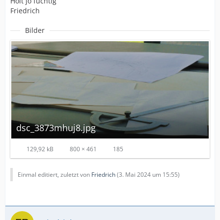
Holt jo fuchtig
Friedrich
Bilder
dsc_3873mhuj8.jpg
129,92 kB
800 × 461
185
Einmal editiert, zuletzt von
Friedrich
(
3. Mai 2024 um 15:55
)