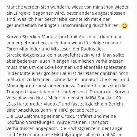
Manche werden sich wundern, wieso von mir schon wieder
ein „Projekt“ begonnen wird, bevor andere abgeschlossen
sind. Was ich hier beschreibe konnte ich mit einer
gesundheitlich bedingten Einschränkung durchführen.
Kurven-Strecken Module (auch mit Anschluss) kann man
immer gebrauchen, auch dann wenn für einige unserer
Foren Mitglieder und Mit-Leser, der Radius des
Streckenbogens zu klein ausgeführt sein wird. Man sollte
aber bedenken, auch in engen räumlichen Verhältnissen
muss man um die Ecke kommen und ebenfalls spätestens
in der Mitte einer großen Halle ist der Planer dankbar noch
mal „rum zu kommen“, ohne das er unnatürliche Gleis- und
Modulfiguren konstruieren muss. Darüber hinaus sind die
Transportkapazitäten nicht unbegrenzt. Da kam der Kurven
Vorschlag von Horst Meier im neusten MIBA Spezial 109
„Das Hartenroder Viadukt“ und fast zeitgleich ein Bericht
einer Anschluss Bahn im HIFO gerade recht.
Die CAD Zeichnung seiner Ortsdurchfahrt und meine
Kopfkino-Vorstellungen, wurde meinen Transport
Verhältnissen angepasst. Die Höchstgrenze in der Länge
sind 160 cm und diese Modulgruppe soll maximal 60 cm