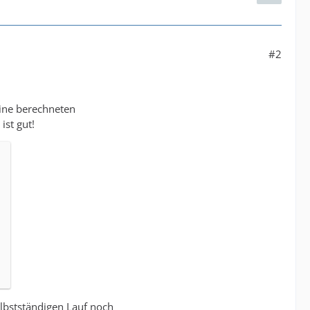
#2
eine berechneten
ist gut!
selbstständigen Lauf noch