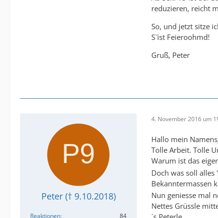
reduzieren, reicht m
So, und jetzt sitze
S`ìst Feieroohmd!
Gruß, Peter
4. November 2016 um 1
Hallo mein Namensg
Tolle Arbeit. Tolle 
Warum ist das eige
Doch was soll alles
Bekanntermassen kan
Nun geniesse mal n
Peter († 9.10.2018)
Nettes Grüssle mit
´s Peterle
Reaktionen
84