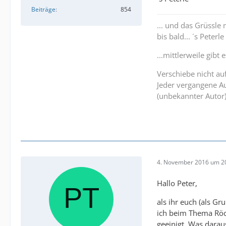
Beiträge
854
... und das Grüssle
bis bald... ´s Peterle
...mittlerweile gibt 
Verschiebe nicht au
Jeder vergangene Au
(unbekannter Autor
4. November 2016 um 2
Hallo Peter,
als ihr euch (als G
ich beim Thema Röch
geeinigt. Was darau