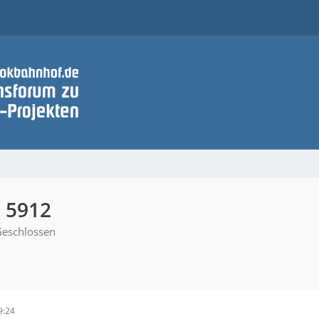
 5912
eschlossen
9:24