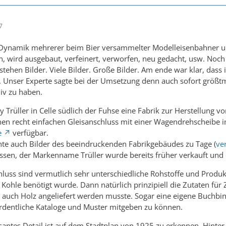
7
 Dynamik mehrerer beim Bier versammelter Modelleisenbahner un
en, wird ausgebaut, verfeinert, verworfen, neu gedacht, usw. Noc
tehen Bilder. Viele Bilder. Große Bilder. Am ende war klar, dass 
e. Unser Experte sagte bei der Umsetzung denn auch sofort größt
iv zu haben.
 Trüller in Celle südlich der Fuhse eine Fabrik zur Herstellung 
nen recht einfachen Gleisanschluss mit einer Wagendrehscheibe 
e
verfügbar.
hte auch Bilder des beeindruckenden Fabrikgebäudes zu Tage (
ve
ssen, der Markenname Trüller wurde bereits früher verkauft und d
luss sind vermutlich sehr unterschiedliche Rohstoffe und Produ
s Kohle benötigt wurde. Dann natürlich prinzipiell die Zutaten f
s auch Holz angeliefert werden musste. Sogar eine eigene Buchbi
ordentliche Kataloge und Muster mitgeben zu können.
ssantes Detail ist auf dem Stadtplan von 1925 zu erkennen. Hinter