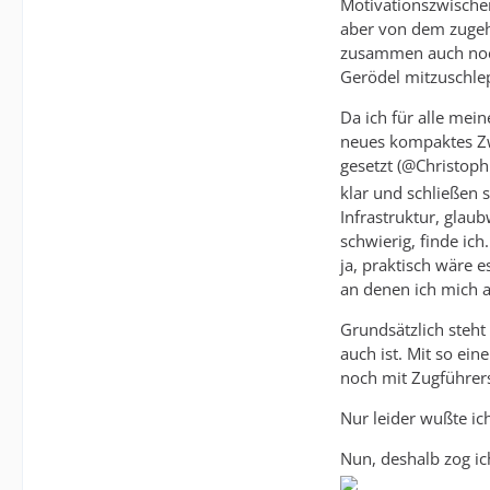
Motivationszwischen
aber von dem zugehö
zusammen auch noch 
Gerödel mitzuschlep
Da ich für alle mei
neues kompaktes Zwe
gesetzt (@Christoph
klar und schließen
Infrastruktur, glaub
schwierig, finde ic
ja, praktisch wäre 
an denen ich mich a
Grundsätzlich steht 
auch ist. Mit so ei
noch mit Zugführer
Nur leider wußte ic
Nun, deshalb zog ic