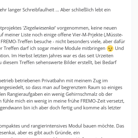
 langer Schreibfaulheit ... Aber schließlich lebt ein
projektes '
Ziegelwiesenkai
' vorgenommen, keine neuen
uf meiner Liste noch einige offene Vier-M-Prjekte (‚Müsste-
 FREMO-Treffen besuche - nicht besonders viele, aber dafür
r Treffen darf ich sogar meine Module mitbringen
Und
on. Im Herbst letzten Jahres war es das seit Urzeiten
zu diesem Treffen sehenswerte Bilder erstellt, bei Bedarf
eitbetrieb betriebenen Privatbahn mit meinem Zug im
 angesiedelt, so dass man auf begrenztem Raum so einiges
enden Rangieraufgaben ein wenig Gehirnschmalz ob der
Ich fühle mich ein wenig in meine frühe FREMO-Zeit versetzt,
gendwann bin ich aber doch fertig und komme als letzter
in kompaktes und rangierintensives Modul bauen möchte. Das
senkai, aber es gibt auch Gründe, ein