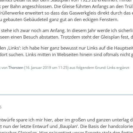
 per Bahn angeschlossen. Die Gleise führten Anfangs an den Trül
rüllerwerke erweitert so dass das Gaswerkgleis direkt durch das 
 gebauten Gebäudeteil ganz gut an den eckigen Fenstern.
stehe ich zwar noch am Anfang. In diesem Jahr werde ich sicherl
en einen Besuch abstatten. Trotzdem steht der Gleisplan fest, d
en ‚Links‘: ich habe hier ganz bewusst nur Links auf die Hauptseit
ort suchen. Links mitten in Webseiten hinein sind oftmals nicht 
zt von
Thorsten
(
16. Januar 2019 um 11:25
) aus folgendem Grund: Links ergänzt
5
twürfe spare ich mir hier, aber im großen und ganzen unterlag de
lgt nun der letzte Entwurf und ‚Bauplan‘. Die Basis der handcolor
nischer Gleisplan. Hier präsentiert unser Experte stolz den fertig