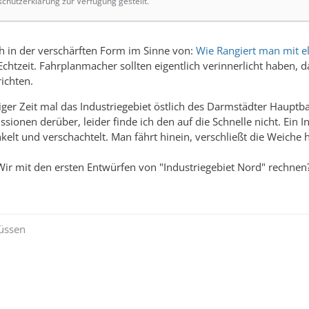
schutzerklärung zur Verfügung gestellt.
h in der verschärften Form im Sinne von:
Wie Rangiert man mit e
 Echtzeit. Fahrplanmacher sollten eigentlich verinnerlicht haben,
ichten.
niger Zeit mal das Industriegebiet östlich des Darmstädter Haup
ssionen derüber, leider finde ich den auf die Schnelle nicht. Ein I
kelt und verschachtelt. Man fährt hinein, verschließt die Weiche h
ir mit den ersten Entwürfen von "Industriegebiet Nord" rechnen
rüssen