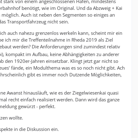
cht stark von einem angeschlossenen Hafen, mindestens
rbahnhof benötigt, wie im Original. Und da Abzweig + Kai
s möglich. Auch ist neben den Segmenten so einiges an
das Transportfahrzeug nicht sein.
 ich auch nahezu grenzenlos werkeln kann, scheint mir ein
e ich mir die Treffenteilnahme in Rheda 2019 als Ziel
 gebaut werden? Die Anforderungen sind zumindest relativ
), kompakt im Aufbau, keine Abhängigkeiten zu anderer
b den 1920er-Jahren einsetzbar. Klingt jetzt gar nicht so
Neues’ fände, ein Modulthema was es so noch nicht gibt. Ach
Wahrscheinlich gibt es immer noch Dutzende Möglichkeiten,
eine Awanst hinausläuft, wie es der Ziegelwiesenkai quasi
al recht einfach realisiert werden. Dann wird das ganze
eldung gewürzt - perfekt.
zen wollte.
pekte in die Diskussion ein.