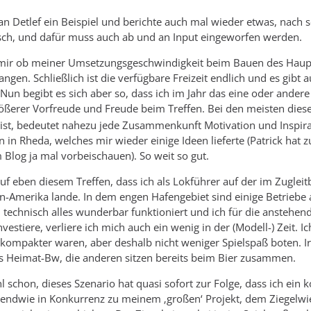
 Detlef ein Beispiel und berichte auch mal wieder etwas, nach sehr
h, und dafür muss auch ab und an Input eingeworfen werden.
h mir ob meiner Umsetzungsgeschwindigkeit beim Bauen des Haupt
en. Schließlich ist die verfügbare Freizeit endlich und es gibt a
un begibt es sich aber so, dass ich im Jahr das eine oder andere
ßerer Vorfreude und Freude beim Treffen. Bei den meisten diese
ist, bedeutet nahezu jede Zusammenkunft Motivation und Inspirati
n in Rheda, welches mir wieder einige Ideen lieferte (Patrick hat 
Blog ja mal vorbeischauen). So weit so gut.
 auf eben diesem Treffen, dass ich als Lokführer auf der im Zugl
n-Amerika lande. In dem engen Hafengebiet sind einige Betriebe
l technisch alles wunderbar funktioniert und ich für die ansteh
estiere, verliere ich mich auch ein wenig in der (Modell-) Zeit. 
ompakter waren, aber deshalb nicht weniger Spielspaß boten. Ir
ns Heimat-Bw, die anderen sitzen bereits beim Bier zusammen.
ohl schon, dieses Szenario hat quasi sofort zur Folge, dass ich e
gendwie in Konkurrenz zu meinem ‚großen‘ Projekt, dem Ziegelwie