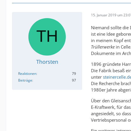
15. Januar 2019 um 23:0
Niemand sollte die
ist eine Idee gebor
in meinem Kopf ents
Trüllerwerke
in Cell
Dokumente im Arch
Thorsten
1896 gründete Harry
Die Fabrik besaß ei
Reaktionen
79
unter
steinercelle.d
Beiträge
97
Die Recherche brac
1980er Jahre abgeri
Über den Gleisansch
E-Kraftwerk, für da
angesiedelt, so das
Vertriebspersonal 
Ein weiteres intere