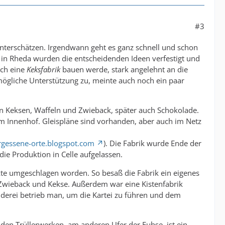
#3
terschätzen. Irgendwann geht es ganz schnell und schon
h in Rheda wurden die entscheidenden Ideen verfestigt und
ich eine
Keksfabrik
bauen werde, stark angelehnt an die
mögliche Unterstützung zu, meinte auch noch ein paar
von Keksen, Waffeln und Zwieback, später auch Schokolade.
im Innenhof. Gleispläne sind vorhanden, aber auch im Netz
rgessene-orte.blogspot.com
). Die Fabrik wurde Ende der
ie Produktion in Celle aufgelassen.
kte umgeschlagen worden. So besaß die Fabrik ein eigenes
ür Zwieback und Kekse. Außerdem war eine Kistenfabrik
nderei betrieb man, um die Kartei zu führen und dem
 den Trüllerwerken, am anderen Ufer der Fuhse, ist ein