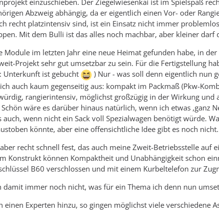
projekt einzuschieben. Der Ziegelwiesenkai ist im Spielspaß re
rigen Abzweig abhängig, da er eigentlich einen Vor- oder Rangie
recht platzintensiv sind, ist ein Einsatz nicht immer problemlo
pen. Mit dem Bulli ist das alles noch machbar, aber kleiner darf 
ne Module im letzten Jahr eine neue Heimat gefunden habe, in der
it-Projekt sehr gut umsetzbar zu sein. Für die Fertigstellung hab
: Unterkunft ist gebucht
) Nur - was soll denn eigentlich nun
 sich auch kaum gegenseitig aus: kompakt im Packmaß (Pkw-Kombi
würdig, rangierintensiv, möglichst großzügig in der Wirkung und a
h. Schön wäre es darüber hinaus natürlich, wenn ich etwas ‚ganz 
es auch, wenn nicht ein Sack voll Spezialwagen benötigt würde. 
ustoben könnte, aber eine offensichtliche Idee gibt es noch nicht.
aber recht schnell fest, das auch meine Zweit-Betriebsstelle auf 
nem Konstrukt können Kompaktheit und Unabhängigkeit schon einm
schlüssel B60 verschlossen und mit einem Kurbeltelefon zur Zugm
h damit immer noch nicht, was für ein Thema ich denn nun umset
h einen Experten hinzu, so gingen möglichst viele verschiedene As