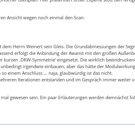
ren Ansicht wegen noch einmal den Scan:
ist dem Herrn Weinert sein Gleis. Die Grundabmessungen der Seg
assend erfolgt die Anbindung der Awanst mit den großen Außen
r kurzen ‚DKW-Symmetrie‘ eingesetzt. Die wirklich beeindrucken
ch unbedingt irgendwie einbauen, aber das hätte der Modulwirku
so einem Anschluss ... naja, glaubwürdig ist das nicht.
mehreren Iterationen entstanden und im Gespräch immer weiter ve
rst mal gewesen sein. Ein paar Erläuterungen werden demnächst fo