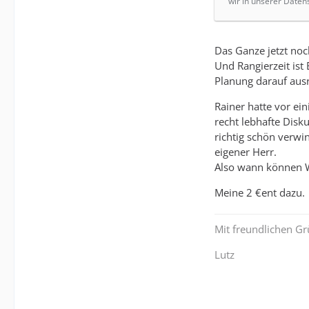
wir in unserer Daten
Das Ganze jetzt noc
Und Rangierzeit ist
Planung darauf ausr
Rainer hatte vor ei
recht lebhafte Disku
richtig schön verwin
eigener Herr.
Also wann können W
Meine 2 €ent dazu.
Mit freundlichen G
Lutz