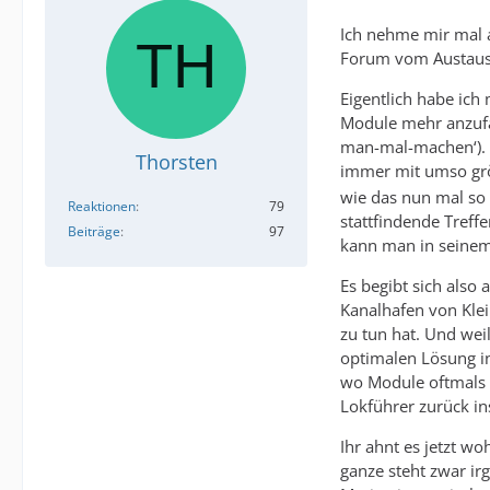
Ich nehme mir mal an
Forum vom Austausc
Eigentlich habe ic
Module mehr anzufang
man-mal-machen‘). N
Thorsten
immer mit umso grö
wie das nun mal so 
Reaktionen
79
stattfindende Treffe
Beiträge
97
kann man in seinem 
Es begibt sich also
Kanalhafen von Klei
zu tun hat. Und wei
optimalen Lösung inv
wo Module oftmals k
Lokführer zurück i
Ihr ahnt es jetzt w
ganze steht zwar ir