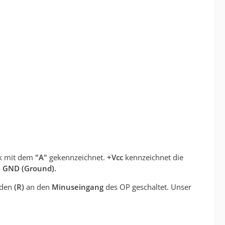
eck mit dem
"A"
gekennzeichnet.
+Vcc
kennzeichnet die
o
GND (Ground).
nden
(R)
an den
Minuseingang
des OP geschaltet. Unser