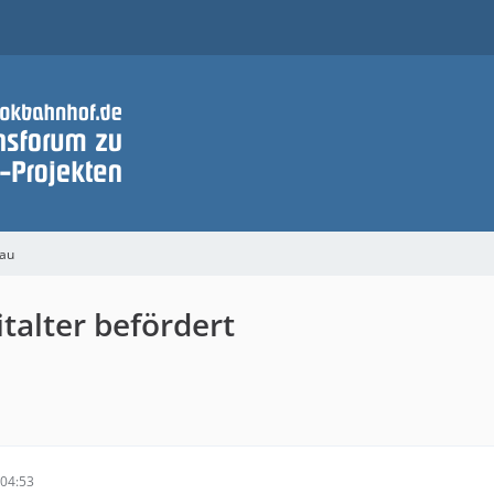
bau
italter befördert
04:53