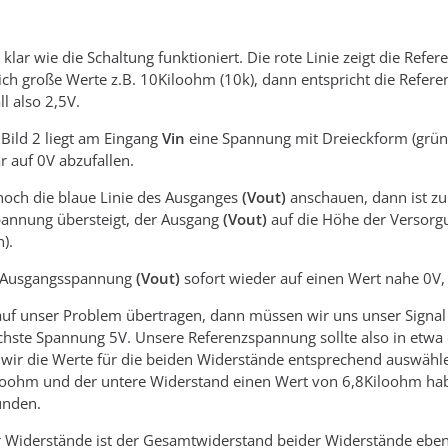
 klar wie die Schaltung funktioniert. Die rote Linie zeigt die Re
ich große Werte z.B. 10Kiloohm (10k), dann entspricht die Refe
ll also 2,5V.
 Bild 2 liegt am Eingang
Vin
eine Spannung mit Dreieckform (grüne 
r auf 0V abzufallen.
noch die blaue Linie des Ausganges
(Vout)
anschauen, dann ist z
pannung übersteigt, der Ausgang
(Vout)
auf die Höhe der Versorg
).
e Ausgangsspannung
(Vout)
sofort wieder auf einen Wert nahe 0
auf unser Problem übertragen, dann müssen wir uns unser Signal
chste Spannung 5V. Unsere Referenzspannung sollte also in etwa d
wir die Werte für die beiden Widerstände entsprechend auswähle
loohm und der untere Widerstand einen Wert von 6,8Kiloohm ha
unden.
 Widerstände ist der Gesamtwiderstand beider Widerstände ebenfa