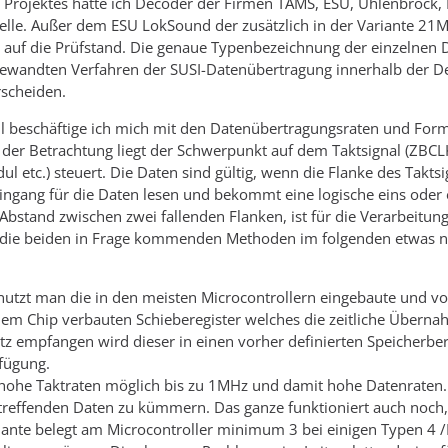
rojektes hatte ich Decoder der Firmen TAMS, ESU, Uhlenbrock, L
elle. Außer dem ESU LokSound der zusätzlich in der Variante 21MTC
 auf die Prüfstand. Die genaue Typenbezeichnung der einzelnen
ewandten Verfahren der SUSI-Datenübertragung innerhalb der Deco
rscheiden.
eil beschäftige ich mich mit den Datenübertragungsraten und Fo
 der Betrachtung liegt der Schwerpunkt auf dem Taktsignal (ZBC
 etc.) steuert. Die Daten sind gültig, wenn die Flanke des Taktsi
ngang für die Daten lesen und bekommt eine logische eins oder ei
e Abstand zwischen zwei fallenden Flanken, ist für die Verarbei
ill die beiden in Frage kommenden Methoden im folgenden etwas n
 nutzt man die in den meisten Microcontrollern eingebaute und vorh
 dem Chip verbauten Schieberegister welches die zeitliche Übern
satz empfangen wird dieser in einen vorher definierten Speiche
fügung.
hohe Taktraten möglich bis zu 1MHz und damit hohe Datenraten
treffenden Daten zu kümmern. Das ganze funktioniert auch noch,
iante belegt am Microcontroller minimum 3 bei einigen Typen 4 /