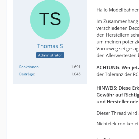
Hallo Modellbahner
Im Zusammenhang mi
verschiedenen Decod
den Herstellern seh
um meinen potenziel
Thomas S
Vorneweg sei gesagt
den Allerwertesten 
Administrator
Reaktionen
1.691
ACHTUNG: Wer jetzt
der Toleranz der RC
Beiträge
1.045
HINWEIS: Diese E
Gewähr auf Richti
und Hersteller ode
Dieser Thread wird 
Nichtelektroniker 