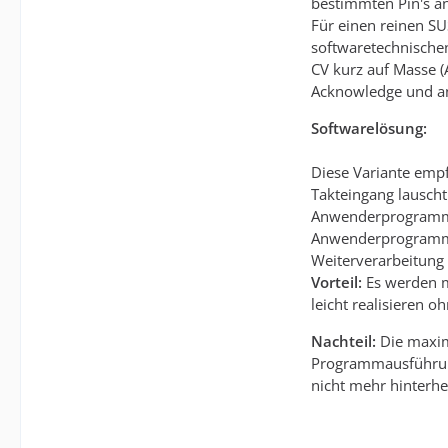
bestimmten Pin's an
Für einen reinen SU
softwaretechnischen
CV kurz auf Masse (
Acknowledge und ans
Softwarelösung:
Diese Variante emp
Takteingang lauscht 
Anwenderprogramm u
Anwenderprogramm i
Weiterverarbeitung b
Vorteil:
Es werden m
leicht realisieren 
Nachteil:
Die maxim
Programmausführungs
nicht mehr hinterh