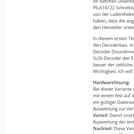
Im Rahmen unseres P
PluX16/22 Schnittst
von der Ladentheke
haben, dass die ang
den Hersteller unte
In diesem ersten T
den Decoderbau. In
Decoder (Soundmodul
SUSI-Decoder den Ei
besser der zeitlich
Wichtigkeit. Ich w
Hardwarelösung:
Bei dieser Variante
mit einem fest auf
ein gültiger Daten
Auswertung zur Ver
Vorteil:
Damit sind 
Auswertung der ein
Nachteil:
Diese Var