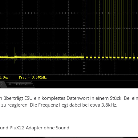
 überträgt ESU ein komplettes Datenwort in einem Stück. Bei e
 zu reagieren. Die Frequenz liegt dabei bei etwa 3,8kHz.
 und PluX22 Adapter ohne Sound