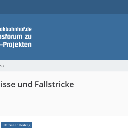
bau
sse und Fallstricke
Offizieller Beitrag