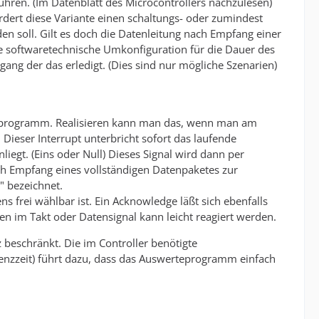
hren. (Im Datenblatt des Microcontrollers nachzulesen)
dert diese Variante einen schaltungs- oder zumindest
n soll. Gilt es doch die Datenleitung nach Empfang einer
ie softwaretechnische Umkonfiguration für die Dauer des
ng der das erledigt. (Dies sind nur mögliche Szenarien)
rprogramm. Realisieren kann man das, wenn man am
 Dieser Interrupt unterbricht sofort das laufende
t. (Eins oder Null) Dieses Signal wird dann per
h Empfang eines vollständigen Datenpaketes zur
" bezeichnet.
 frei wählbar ist. Ein Acknowledge läßt sich ebenfalls
en im Takt oder Datensignal kann leicht reagiert werden.
beschränkt. Die im Controller benötigte
enzzeit) führt dazu, dass das Auswerteprogramm einfach