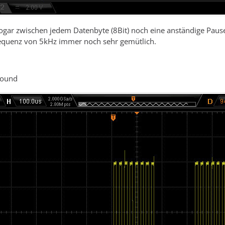
 sogar zwischen jedem Datenbyte (8Bit) noch eine anständige Pause
equenz von 5kHz immer noch sehr gemütlich.
Sound