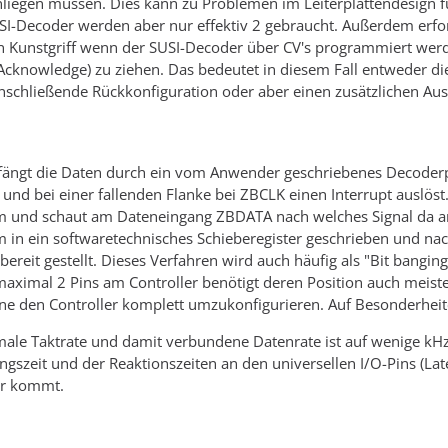
liegen müssen. Dies kann zu Problemen im Leiterplattendesign fü
SI-Decoder werden aber nur effektiv 2 gebraucht. Außerdem erfor
 Kunstgriff wenn der SUSI-Decoder über CV's programmiert werde
Acknowledge) zu ziehen. Das bedeutet in diesem Fall entweder d
chließende Rückkonfiguration oder aber einen zusätzlichen Ausga
fängt die Daten durch ein vom Anwender geschriebenes Decode
und bei einer fallenden Flanke bei ZBCLK einen Interrupt auslöst.
nd schaut am Dateneingang ZBDATA nach welches Signal da anlieg
n ein softwaretechnisches Schieberegister geschrieben und nac
ereit gestellt. Dieses Verfahren wird auch häufig als "Bit banging
aximal 2 Pins am Controller benötigt deren Position auch meistens
ohne den Controller komplett umzukonfigurieren. Auf Besonderheit
ale Taktrate und damit verbundene Datenrate ist auf wenige kHz 
zeit und der Reaktionszeiten an den universellen I/O-Pins (Lat
er kommt.