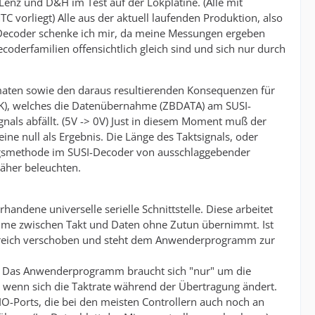
enz und D&H im Test auf der Lokplatine. (Alle mit
 vorliegt) Alle aus der aktuell laufenden Produktion, also
 Decoder schenke ich mir, da meine Messungen ergeben
derfamilien offensichtlich gleich sind und sich nur durch
rmaten sowie den daraus resultierenden Konsequenzen für
LK), welches die Datenübernahme (ZBDATA) am SUSI-
gnals abfällt. (5V -> 0V) Just in diesem Moment muß der
ne null als Ergebnis. Die Länge des Taktsignals, oder
tungsmethode im SUSI-Decoder von ausschlaggebender
äher beleuchten.
andene universelle serielle Schnittstelle. Diese arbeitet
ahme zwischen Takt und Daten ohne Zutun übernimmt. Ist
rbereich verschoben und steht dem Anwenderprogramm zur
. Das Anwenderprogramm braucht sich "nur" um die
 wenn sich die Taktrate während der Übertragung ändert.
IO-Ports, die bei den meisten Controllern auch noch an