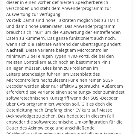
dieser in einen vorher definierten Speicherbereich
verschoben und steht dem Anwenderprogramm zur
Auswertung zur Verfügung.
Vorteil:
Damit sind hohe Taktraten möglich bis zu 1MHz
und damit hohe Datenraten. Das Anwenderprogramm
braucht sich "nur" um die Auswertung der eintreffenden
Daten zu kümmern. Das ganze funktioniert auch noch,
wenn sich die Taktrate während der Übertragung ändert.
Nachteil:
Diese Variante belegt am Microcontroller
minimum 3 bei einigen Typen 4 /IO-Ports, die bei den
meisten Controllern auch noch an bestimmten Pin's
anliegen müssen. Dies kann zu Problemen im
Leiterplattendesign führen. (Im Datenblatt des
Microcontrollers nachzulesen) Für einen reinen SUSI-
Decoder werden aber nur effektiv 2 gebraucht. Außerdem
erfordert diese Variante einen schaltungs- oder zumindest
softwaretechnischen Kunstgriff wenn der SUSI-Decoder
über CV's programmiert werden soll. Gilt es doch die
Datenleitung nach Empfang einer CV kurz auf Masse
(Acknowledge) zu ziehen. Das bedeutet in diesem Fall
entweder die softwaretechnische Umkonfiguration für die
Dauer des Acknowledge und anschließende
Rückkonfiguration oder aber einen zusätzlichen Ausgang