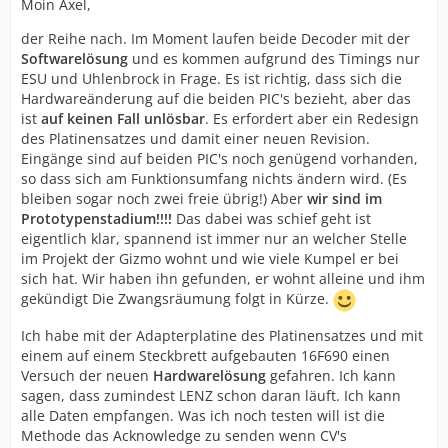
Moin Axel,
der Reihe nach. Im Moment laufen beide Decoder mit der
Softwarelösung
und es kommen aufgrund des Timings nur
ESU und Uhlenbrock in Frage. Es ist richtig, dass sich die
Hardwareänderung auf die beiden PIC's bezieht, aber das
ist
auf keinen Fall unlösbar
. Es erfordert aber ein Redesign
des Platinensatzes und damit einer neuen Revision.
Eingänge sind auf beiden PIC's noch genügend vorhanden,
so dass sich am Funktionsumfang nichts ändern wird. (Es
bleiben sogar noch zwei freie übrig!) Aber
wir sind im
Prototypenstadium!!!!
Das dabei was schief geht ist
eigentlich klar, spannend ist immer nur an welcher Stelle
im Projekt der Gizmo wohnt und wie viele Kumpel er bei
sich hat. Wir haben ihn gefunden, er wohnt alleine und ihm
gekündigt Die Zwangsräumung folgt in Kürze.
Ich habe mit der Adapterplatine des Platinensatzes und mit
einem auf einem Steckbrett aufgebauten 16F690 einen
Versuch der neuen
Hardwarelösung
gefahren. Ich kann
sagen, dass zumindest LENZ schon daran läuft. Ich kann
alle Daten empfangen. Was ich noch testen will ist die
Methode das Acknowledge zu senden wenn CV's