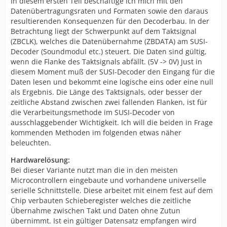
In diesem ersten Teil beschäftige ich mich mit den
Datenübertragungsraten und Formaten sowie den daraus
resultierenden Konsequenzen für den Decoderbau. In der
Betrachtung liegt der Schwerpunkt auf dem Taktsignal
(ZBCLK), welches die Datenübernahme (ZBDATA) am SUSI-
Decoder (Soundmodul etc.) steuert. Die Daten sind gültig,
wenn die Flanke des Taktsignals abfällt. (5V -> 0V) Just in
diesem Moment muß der SUSI-Decoder den Eingang für die
Daten lesen und bekommt eine logische eins oder eine null
als Ergebnis. Die Länge des Taktsignals, oder besser der
zeitliche Abstand zwischen zwei fallenden Flanken, ist für
die Verarbeitungsmethode im SUSI-Decoder von
ausschlaggebender Wichtigkeit. Ich will die beiden in Frage
kommenden Methoden im folgenden etwas näher
beleuchten.
Hardwarelösung:
Bei dieser Variante nutzt man die in den meisten
Microcontrollern eingebaute und vorhandene universelle
serielle Schnittstelle. Diese arbeitet mit einem fest auf dem
Chip verbauten Schieberegister welches die zeitliche
Übernahme zwischen Takt und Daten ohne Zutun
übernimmt. Ist ein gültiger Datensatz empfangen wird