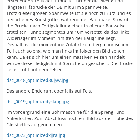
erstellenden Teils des Tunnels. Darüber die zweite und
längste Hilfsbrücke der DB mit 31m Spannweite.
Trotz dieser großen Spannweite ist sie noch zu kurz und es
bedarf eines Kunstgriffes während der Bauphase. So wird
die Brücke nach Fertigstellung eines in offener Bauweise
erstellten Tunnelsegmentes um 10m versetzt, da das linke
Widerlager im Moment inmitten der Baugrube liegt.
Deshalb ist die momentane Zufahrt zum bergmännischen
Teil auch so eng, wie man links im folgenden Bild sehen
kann. Da es sich hier um einen massiven Felsen handelt
wurde dieser lediglich mit Spritzbeton gesichert. Die Brücke
selbst ruht auf dem Felsen.
dsc_0018_optimized8ujyw.jpg
Das andere Ende ruht ebenfalls auf Fels.
dsc_0019_optimizedyskmg.jpg
Im Vordergrund eine Bohrmaschine für die Spreng- und
Ankerlöcher. Zum Abschluss noch ein Bild aus der Höhe des
Gleisbettes aufgenommen.
dsc_0023_optimizedxjjra.jpg