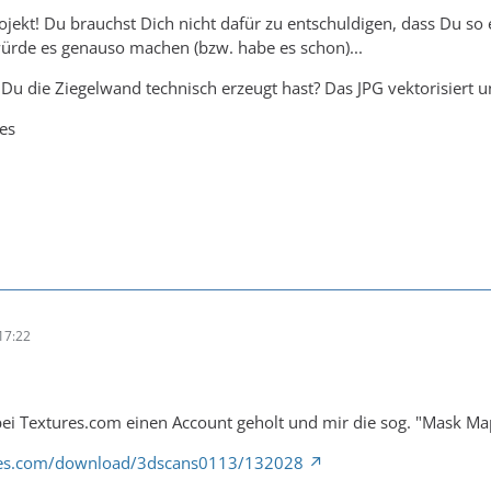
rojekt! Du brauchst Dich nicht dafür zu entschuldigen, dass Du so
würde es genauso machen (bzw. habe es schon)...
e Du die Ziegelwand technisch erzeugt hast? Das JPG vektorisiert 
es
17:22
 bei Textures.com einen Account geholt und mir die sog. "Mask Ma
res.com/download/3dscans0113/132028