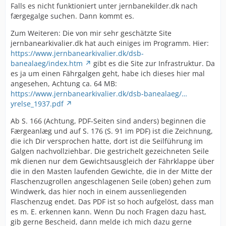
Falls es nicht funktioniert unter jernbanekilder.dk nach
færgegalge suchen. Dann kommt es.
Zum Weiteren: Die von mir sehr geschätzte Site
jernbanearkivalier.dk hat auch einiges im Programm. Hier:
https://www.jernbanearkivalier.dk/dsb-
banealaeg/index.htm
gibt es die Site zur Infrastruktur. Da
es ja um einen Fährgalgen geht, habe ich dieses hier mal
angesehen, Achtung ca. 64 MB:
https://www.jernbanearkivalier.dk/dsb-banealaeg/…
yrelse_1937.pdf
Ab S. 166 (Achtung, PDF-Seiten sind anders) beginnen die
Færgeanlæg und auf S. 176 (S. 91 im PDF) ist die Zeichnung,
die ich Dir versprochen hatte, dort ist die Seilführung im
Galgen nachvollziehbar. Die gestrichelt gezeichneten Seile
mk dienen nur dem Gewichtsausgleich der Fährklappe über
die in den Masten laufenden Gewichte, die in der Mitte der
Flaschenzugrollen angeschlagenen Seile (oben) gehen zum
Windwerk, das hier noch in einem aussenliegenden
Flaschenzug endet. Das PDF ist so hoch aufgelöst, dass man
es m. E. erkennen kann. Wenn Du noch Fragen dazu hast,
gib gerne Bescheid, dann melde ich mich dazu gerne