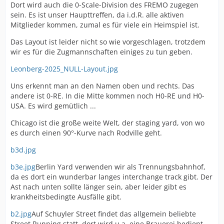
Dort wird auch die 0-Scale-Division des FREMO zugegen
sein. Es ist unser Haupttreffen, da i.d.R. alle aktiven
Mitglieder kommen, zumal es für viele ein Heimspiel ist.
Das Layout ist leider nicht so wie vorgeschlagen, trotzdem
wir es für die Zugmannschaften einiges zu tun geben.
Leonberg-2025_NULL-Layout.jpg
Uns erkennt man an den Namen oben und rechts. Das
andere ist 0-RE. In die Mitte kommen noch H0-RE und H0-
USA. Es wird gemütlich ...
Chicago ist die große weite Welt, der staging yard, von wo
es durch einen 90°-Kurve nach Rodville geht.
b3d.jpg
b3e.jpg
Berlin Yard verwenden wir als Trennungsbahnhof,
da es dort ein wunderbar langes interchange track gibt. Der
Ast nach unten sollte länger sein, aber leider gibt es
krankheitsbedingte Ausfälle gibt.
b2.jpg
Auf Schuyler Street findet das allgemein beliebte
Street Running statt, dort wird u.a. eine Brauerei bedient.