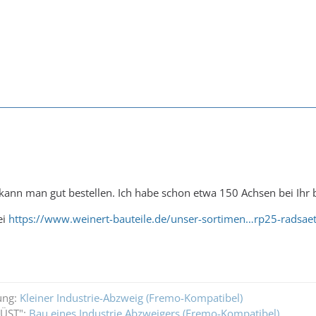
ann man gut bestellen. Ich habe schon etwa 150 Achsen bei Ihr b
ei
https://www.weinert-bauteile.de/unser-sortimen…rp25-radsaet
ung:
Kleiner Industrie-Abzweig (Fremo-Kompatibel)
WÜST":
Bau eines Industrie Abzweigers (Fremo-Kompatibel)