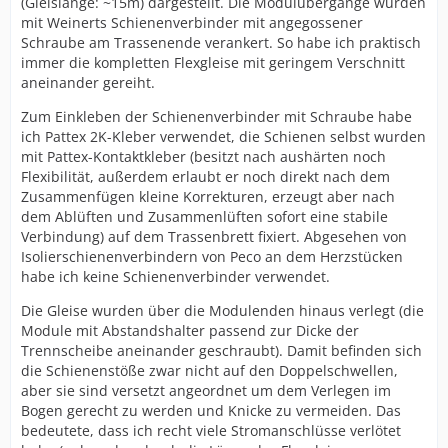
(Gleislänge: ~15m) dargestellt. Die Modulübergänge wurden
mit Weinerts Schienenverbinder mit angegossener
Schraube am Trassenende verankert. So habe ich praktisch
immer die kompletten Flexgleise mit geringem Verschnitt
aneinander gereiht.
Zum Einkleben der Schienenverbinder mit Schraube habe
ich Pattex 2K-Kleber verwendet, die Schienen selbst wurden
mit Pattex-Kontaktkleber (besitzt nach aushärten noch
Flexibilität, außerdem erlaubt er noch direkt nach dem
Zusammenfügen kleine Korrekturen, erzeugt aber nach
dem Ablüften und Zusammenlüften sofort eine stabile
Verbindung) auf dem Trassenbrett fixiert. Abgesehen von
Isolierschienenverbindern von Peco an dem Herzstücken
habe ich keine Schienenverbinder verwendet.
Die Gleise wurden über die Modulenden hinaus verlegt (die
Module mit Abstandshalter passend zur Dicke der
Trennscheibe aneinander geschraubt). Damit befinden sich
die Schienenstöße zwar nicht auf den Doppelschwellen,
aber sie sind versetzt angeordnet um dem Verlegen im
Bogen gerecht zu werden und Knicke zu vermeiden. Das
bedeutete, dass ich recht viele Stromanschlüsse verlötet