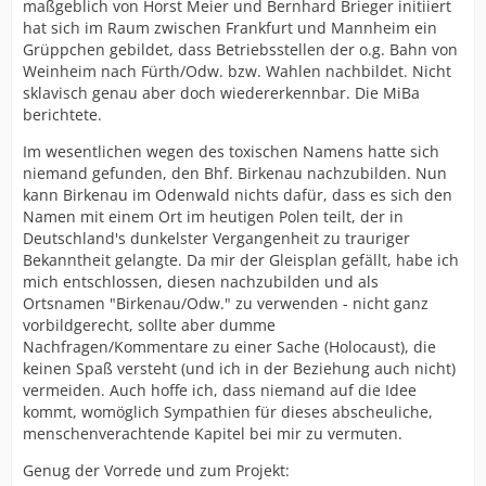
maßgeblich von Horst Meier und Bernhard Brieger initiiert
hat sich im Raum zwischen Frankfurt und Mannheim ein
Grüppchen gebildet, dass Betriebsstellen der o.g. Bahn von
Weinheim nach Fürth/Odw. bzw. Wahlen nachbildet. Nicht
sklavisch genau aber doch wiedererkennbar. Die MiBa
berichtete.
Im wesentlichen wegen des toxischen Namens hatte sich
niemand gefunden, den Bhf. Birkenau nachzubilden. Nun
kann Birkenau im Odenwald nichts dafür, dass es sich den
Namen mit einem Ort im heutigen Polen teilt, der in
Deutschland's dunkelster Vergangenheit zu trauriger
Bekanntheit gelangte. Da mir der Gleisplan gefällt, habe ich
mich entschlossen, diesen nachzubilden und als
Ortsnamen "Birkenau/Odw." zu verwenden - nicht ganz
vorbildgerecht, sollte aber dumme
Nachfragen/Kommentare zu einer Sache (Holocaust), die
keinen Spaß versteht (und ich in der Beziehung auch nicht)
vermeiden. Auch hoffe ich, dass niemand auf die Idee
kommt, womöglich Sympathien für dieses abscheuliche,
menschenverachtende Kapitel bei mir zu vermuten.
Genug der Vorrede und zum Projekt: