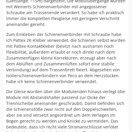
(Gleislänge: ~15m) dargestellt. Die Modulübergänge wurden
mit Weinerts Schienenverbinder mit angegossener
Schraube am Trassenende verankert. So habe ich praktisch
immer die kompletten Flexgleise mit geringem Verschnitt
aneinander gereiht.
Zum Einkleben der Schienenverbinder mit Schraube habe
ich Pattex 2K-Kleber verwendet, die Schienen selbst wurden
mit Pattex-Kontaktkleber (besitzt nach aushärten noch
Flexibilität, außerdem erlaubt er noch direkt nach dem
Zusammenfügen kleine Korrekturen, erzeugt aber nach
dem Ablüften und Zusammenlüften sofort eine stabile
Verbindung) auf dem Trassenbrett fixiert. Abgesehen von
Isolierschienenverbindern von Peco an dem Herzstücken
habe ich keine Schienenverbinder verwendet.
Die Gleise wurden über die Modulenden hinaus verlegt (die
Module mit Abstandshalter passend zur Dicke der
Trennscheibe aneinander geschraubt). Damit befinden sich
die Schienenstöße zwar nicht auf den Doppelschwellen,
aber sie sind versetzt angeordnet um dem Verlegen im
Bogen gerecht zu werden und Knicke zu vermeiden. Das
bedeutete, dass ich recht viele Stromanschlüsse verlötet