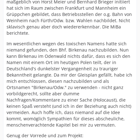
maßgeblich von Horst Meier und Bernhard Brieger initiiert
hat sich im Raum zwischen Frankfurt und Mannheim ein
Grüppchen gebildet, dass Betriebsstellen der o.g. Bahn von
Weinheim nach Fürth/Odw. bzw. Wahlen nachbildet. Nicht
sklavisch genau aber doch wiedererkennbar. Die MiBa
berichtete.
Im wesentlichen wegen des toxischen Namens hatte sich
niemand gefunden, den Bhf. Birkenau nachzubilden. Nun
kann Birkenau im Odenwald nichts dafür, dass es sich den
Namen mit einem Ort im heutigen Polen teilt, der in
Deutschland's dunkelster Vergangenheit zu trauriger
Bekanntheit gelangte. Da mir der Gleisplan gefällt, habe ich
mich entschlossen, diesen nachzubilden und als
Ortsnamen "Birkenau/Odw." zu verwenden - nicht ganz
vorbildgerecht, sollte aber dumme
Nachfragen/Kommentare zu einer Sache (Holocaust), die
keinen Spaß versteht (und ich in der Beziehung auch nicht)
vermeiden. Auch hoffe ich, dass niemand auf die Idee
kommt, womöglich Sympathien für dieses abscheuliche,
menschenverachtende Kapitel bei mir zu vermuten.
Genug der Vorrede und zum Projekt: