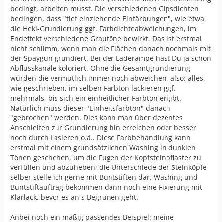
bedingt, arbeiten musst. Die verschiedenen Gipsdichten
bedingen, dass "tief einziehende Einfärbungen", wie etwa
die Heki-Grundierung ggf. Farbdichteabweichungen, im
Endeffekt verschiedene Grautöne bewirkt. Das ist erstmal
nicht schlimm, wenn man die Flächen danach nochmals mit
der Spaygun grundiert. Bei der Laderampe hast Du ja schon
Abflusskanäle koloriert. Ohne die Gesamtgrundierung
würden die vermutlich immer noch abweichen, also: alles,
wie geschrieben, im selben Farbton lackieren ggf.
mehrmals, bis sich ein einheitlicher Farbton ergibt.
Natürlich muss dieser "Einheitsfarbton" danach
"gebrochen" werden. Dies kann man über dezentes
Anschleifen zur Grundierung hin erreichen oder besser
noch durch Lasieren o.ä.. Diese Farbbehandlung kann
erstmal mit einem grundsätzlichen Washing in dunklen
Tönen geschehen, um die Fugen der Kopfsteinpflaster zu
verfüllen und abzuheben; die Unterschiede der Steinköpfe
selber stelle ich gerne mit Buntstiften dar. Washing und
Buntstiftauftrag bekommen dann noch eine Fixierung mit
Klarlack, bevor es an´s Begrünen geht.
Anbei noch ein mäßig passendes Beispiel: meine