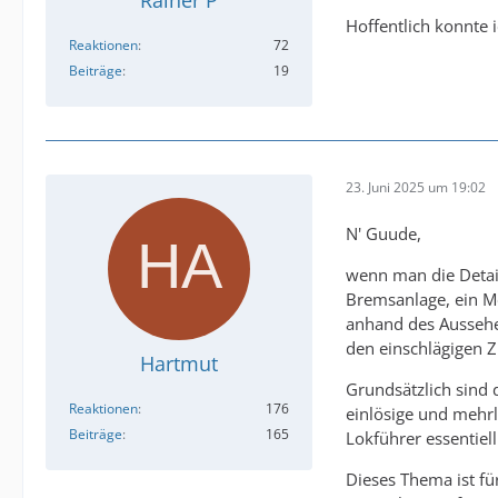
Rainer P
Hoffentlich konnte 
Reaktionen
72
Beiträge
19
23. Juni 2025 um 19:02
N' Guude,
wenn man die Detail
Bremsanlage, ein Me
anhand des Aussehen
den einschlägigen Zu
Hartmut
Grundsätzlich sind
Reaktionen
176
einlösige und mehrl
Beiträge
165
Lokführer essentiel
Dieses Thema ist fü