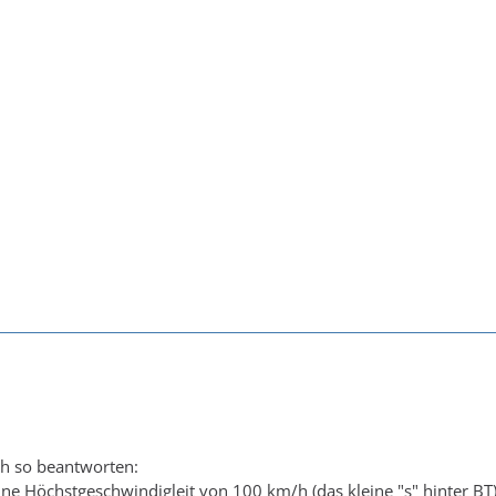
ich so beantworten:
ine Höchstgeschwindigleit von 100 km/h (das kleine "s" hinter BT)