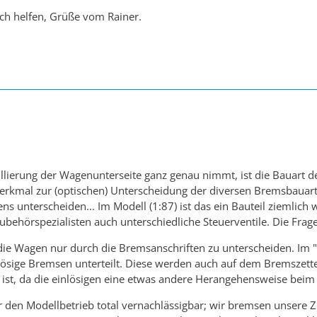
ich helfen, Grüße vom Rainer.
lierung der Wagenunterseite ganz genau nimmt, ist die Bauart der
rkmal zur (optischen) Unterscheidung der diversen Bremsbauarte
s unterscheiden... Im Modell (1:87) ist das ein Bauteil ziemlich
behörspezialisten auch unterschiedliche Steuerventile. Die Frage 
 die Wagen nur durch die Bremsanschriften zu unterscheiden. Im
ösige Bremsen unterteilt. Diese werden auch auf dem Bremszette
l ist, da die einlösigen eine etwas andere Herangehensweise bei
r den Modellbetrieb total vernachlässigbar; wir bremsen unsere Z