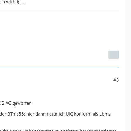
h wichtig...
#8
 DB AG geworfen.
der BTms55; hier dann natürlich UIC konform als Lbms