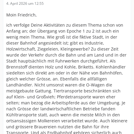
4. April 2026 um 12:55
Moin Friedrich,
ich verfolge Deine Aktivitäten zu diesem Thema schon von
Anfang an; der Übergang von Epoche 1 zu 2 ist auch ein
wenig mein Thema. Wie groß ist die fiktive Stadt, in der
dieser Bahnhof angesiedelt ist; gibt es Industrie,
Holzwirtschaft, Ziegeleien, Kleingewerbe? Zu dieser Zeit
wurde der Verkehr durch die Bahn und am Land und in der
Stadt hauptsächlich mit Fuhrwerken durchgeführt. Als
Brennstoff dienten Holz und Kohle, Briketts. Kohlenhändler
siedelten sich direkt am oder in der Nähe von Bahnhöfen,
gleich welcher Grösse, an. Ebenfalls die allfälligen
Landhändler. Nicht umsonst waren die O-Wagen die
meistgebaute Gattung. Tiertransporte beschränkten sich
auf Klein- und Großvieh; Pferdetransporte waren eher
selten; man bezog die Arbeitspferde aus der Umgebung. Je
nach Grösse der landwirtschaftlichen Betriebe fanden
Kühltransporte statt, auch wenn die meiste Milch in den
ortsansässigen Molkereien verarbeitet wurde. Auch kleinere
und grössere Brauereien nutzten die Bahn für ihre
Transporte. Und als Endbahnhof gehören sicherlich auch