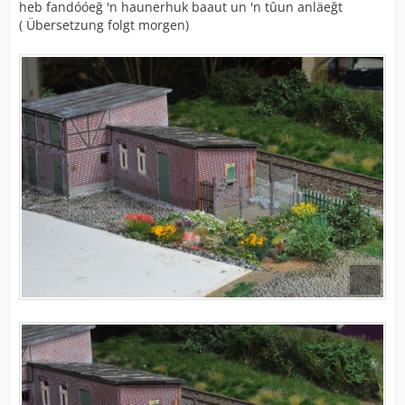
heb fandóóeğ 'n haunerhuk baaut un 'n tûun anläeğt
( Übersetzung folgt morgen)