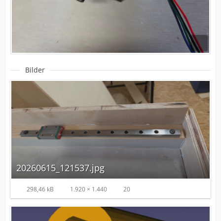
Bilder
20260615_121537.jpg
298,46 kB
1.920 × 1.440
20