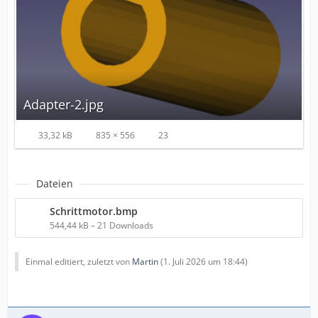
Adapter-2.jpg
33,32 kB
835 × 556
23
Dateien
Schrittmotor.bmp
544,44 kB – 21 Downloads
Einmal editiert, zuletzt von
Martin
(
1. Juli 2026 um 18:44
)