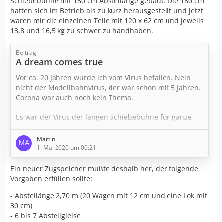
Schiebebühne mit 180 cm Abstellänge gebaut. Die 180 cm
hatten sich im Betrieb als zu kurz herausgestellt und jetzt
waren mir die einzelnen Teile mit 120 x 62 cm und jeweils
13,8 und 16,5 kg zu schwer zu handhaben.
Beitrag
A dream comes true
Vor ca. 20 Jahren wurde ich vom Virus befallen. Nein
nicht der Modellbahnvirus, der war schon mit 5 Jahren.
Corona war auch noch kein Thema.
Es war der Virus der langen Schiebebühne für ganze
Züge, Der Virus brach in Weißkirchen bei der Rodgau
Modellbahn Connection anläßlich einer Ausstellung mit
Martin
FREMOdulen aus. Lt Vorankündigung sollte die
1. Mai 2020 um 00:21
Schiebebühne teilbar sein und ca. 2m lang sein. Genau
weiß ich die Länge auch nicht mehr. Also die Hühner
Ein neuer Zugspeicher mußte deshalb her, der folgende
gesattelt und von Koblenz nach…
Vorgaben erfüllen sollte:
- Abstellänge 2,70 m (20 Wagen mit 12 cm und eine Lok mit
30 cm)
- 6 bis 7 Abstellgleise