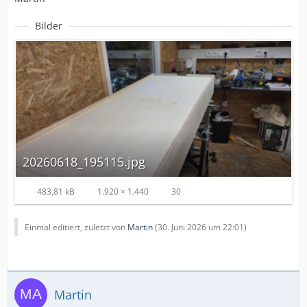
Bilder
20260618_195115.jpg
483,81 kB
1.920 × 1.440
30
Einmal editiert, zuletzt von
Martin
(
30. Juni 2026 um 22:01
)
Martin