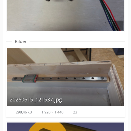
Bilder
20260615_121537.jpg
298,46 kB
1.920 × 1.440
23