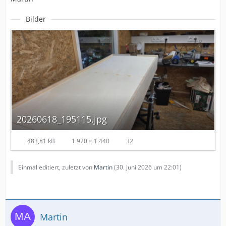
Bilder
20260618_195115.jpg
483,81 kB
1.920 × 1.440
32
Einmal editiert, zuletzt von
Martin
(
30. Juni 2026 um 22:01
)
Martin