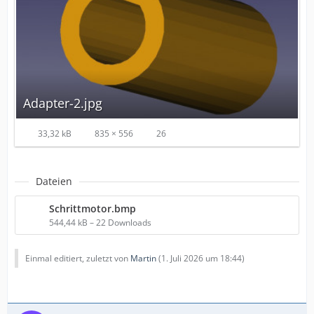
Adapter-2.jpg
33,32 kB
835 × 556
26
Dateien
Schrittmotor.bmp
544,44 kB – 22 Downloads
Einmal editiert, zuletzt von
Martin
(
1. Juli 2026 um 18:44
)