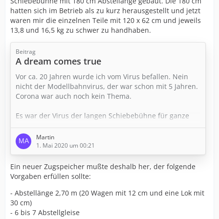
Schiebebühne mit 180 cm Abstellänge gebaut. Die 180 cm
hatten sich im Betrieb als zu kurz herausgestellt und jetzt
waren mir die einzelnen Teile mit 120 x 62 cm und jeweils
13,8 und 16,5 kg zu schwer zu handhaben.
Beitrag
A dream comes true
Vor ca. 20 Jahren wurde ich vom Virus befallen. Nein
nicht der Modellbahnvirus, der war schon mit 5 Jahren.
Corona war auch noch kein Thema.
Es war der Virus der langen Schiebebühne für ganze
Züge, Der Virus brach in Weißkirchen bei der Rodgau
Modellbahn Connection anläßlich einer Ausstellung mit
Martin
FREMOdulen aus. Lt Vorankündigung sollte die
1. Mai 2020 um 00:21
Schiebebühne teilbar sein und ca. 2m lang sein. Genau
weiß ich die Länge auch nicht mehr. Also die Hühner
Ein neuer Zugspeicher mußte deshalb her, der folgende
gesattelt und von Koblenz nach…
Vorgaben erfüllen sollte:
- Abstellänge 2,70 m (20 Wagen mit 12 cm und eine Lok mit
30 cm)
- 6 bis 7 Abstellgleise