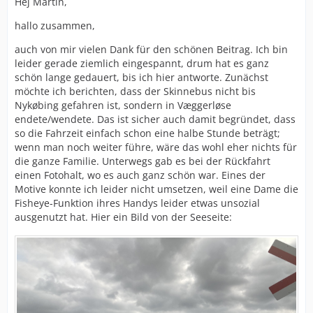
Hej Martin,
du noch ein paar Bilder von der Strecke beisteuern .
hallo zusammen,
Bis demnächst
auch von mir vielen Dank für den schönen Beitrag. Ich bin
Martin
leider gerade ziemlich eingespannt, drum hat es ganz
schön lange gedauert, bis ich hier antworte. Zunächst
möchte ich berichten, dass der Skinnebus nicht bis
Nykøbing gefahren ist, sondern in Væggerløse
endete/wendete. Das ist sicher auch damit begründet, dass
so die Fahrzeit einfach schon eine halbe Stunde beträgt;
wenn man noch weiter führe, wäre das wohl eher nichts für
die ganze Familie. Unterwegs gab es bei der Rückfahrt
einen Fotohalt, wo es auch ganz schön war. Eines der
Motive konnte ich leider nicht umsetzen, weil eine Dame die
Fisheye-Funktion ihres Handys leider etwas unsozial
ausgenutzt hat. Hier ein Bild von der Seeseite: