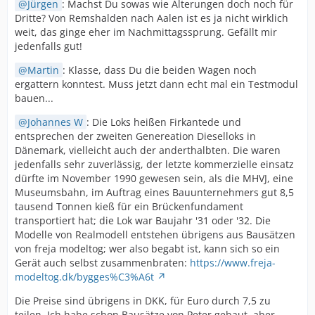
Jürgen
: Machst Du sowas wie Alterungen doch noch für
Dritte? Von Remshalden nach Aalen ist es ja nicht wirklich
weit, das ginge eher im Nachmittagssprung. Gefällt mir
jedenfalls gut!
Martin
: Klasse, dass Du die beiden Wagen noch
ergattern konntest. Muss jetzt dann echt mal ein Testmodul
bauen...
Johannes W
: Die Loks heißen Firkantede und
entsprechen der zweiten Genereation Dieselloks in
Dänemark, vielleicht auch der anderthalbten. Die waren
jedenfalls sehr zuverlässig, der letzte kommerzielle einsatz
dürfte im November 1990 gewesen sein, als die MHVJ, eine
Museumsbahn, im Auftrag eines Bauunternehmers gut 8,5
tausend Tonnen kieß für ein Brückenfundament
transportiert hat; die Lok war Baujahr '31 oder '32. Die
Modelle von Realmodell entstehen übrigens aus Bausätzen
von freja modeltog; wer also begabt ist, kann sich so ein
Gerät auch selbst zusammenbraten:
https://www.freja-
modeltog.dk/bygges%C3%A6t
Die Preise sind übrigens in DKK, für Euro durch 7,5 zu
teilen. Ich habe schon Bausätze von Peter gebaut, aber