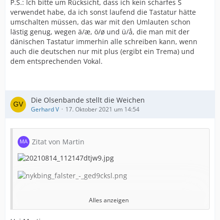
P.S.: Ich bitte um Rücksicht, dass ich kein scharfes S
verwendet habe, da ich sonst laufend die Tastatur hätte
umschalten müssen, das war mit den Umlauten schon
lästig genug, wegen ä/æ, ö/ø und ü/å, die man mit der
dänischen Tastatur immerhin alle schreiben kann, wenn
auch die deutschen nur mit plus (ergibt ein Trema) und
dem entsprechenden Vokal.
Die Olsenbande stellt die Weichen
Gerhard V
17. Oktober 2021 um 14:54
Zitat von Martin
Alles anzeigen
Gerhard V
Du warst ein paar Tage vor uns dort und
bist auch mit dem
Skinnebus
gefahren. Vielleicht kannst