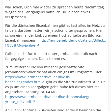
war schön, Dich mal wieder zu sprechen heute Nachmittag.
Wegen des Fährgalgens hatte ich Dir ja noch etwas
versprochen.
Für die dänischen Eisenbahnen gibt es fast alles im Netz zu
finden, darüber hatten wir ja schon öfter gesprochen. Hier
schon einmal der Link zu einem hochaufgelösten Bild vom
Eisenbahnmuseum:
http://jernbanekilder.dk/catalog/Billed…
f%C3%A6rgegalge
Falls es nicht funktioniert unter jernbanekilder.dk nach
færgegalge suchen. Dann kommt es.
Zum Weiteren: Die von mir sehr geschätzte Site
jernbanearkivalier.dk hat auch einiges im Programm. Hier:
https://www.jernbanearkivalier.dk/dsb-
banealaeg/index.htm
gibt es die Site zur Infrastruktur. Da
es ja um einen Fährgalgen geht, habe ich dieses hier mal
angesehen, Achtung ca. 64 MB:
https://www.jernbanearkivalier.dk/dsb-banealaeg/…
yrelse_1937.pdf
Ab S. 166 (Achtung, PDF-Seiten sind anders) beginnen die