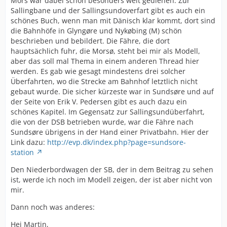
Mors war dabei schon besonders weit gediehen. Zur
Sallingbane und der Sallingsundoverfart gibt es auch ein
schönes Buch, wenn man mit Dänisch klar kommt, dort sind
die Bahnhöfe in Glyngøre und Nykøbing (M) schön
beschrieben und bebildert. Die Fähre, die dort
hauptsächlich fuhr, die Morsø, steht bei mir als Modell,
aber das soll mal Thema in einem anderen Thread hier
werden. Es gab wie gesagt mindestens drei solcher
Überfahrten, wo die Strecke am Bahnhof letztlich nicht
gebaut wurde. Die sicher kürzeste war in Sundsøre und auf
der Seite von Erik V. Pedersen gibt es auch dazu ein
schönes Kapitel. Im Gegensatz zur Sallingsundüberfahrt,
die von der DSB betrieben wurde, war die Fähre nach
Sundsøre übrigens in der Hand einer Privatbahn. Hier der
Link dazu:
http://evp.dk/index.php?page=sundsore-
station
Den Niederbordwagen der SB, der in dem Beitrag zu sehen
ist, werde ich noch im Modell zeigen, der ist aber nicht von
mir.
Dann noch was anderes:
Hej Martin,