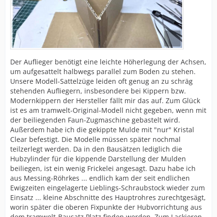
Der Auflieger benötigt eine leichte Höherlegung der Achsen,
um aufgesattelt halbwegs parallel zum Boden zu stehen.
Unsere Modell-Sattelzüge leiden oft genug an zu schräg
stehenden Aufliegern, insbesondere bei Kippern bzw.
Modernkippern der Hersteller fällt mir das auf. Zum Glück
ist es am tramwelt-Original-Modell nicht gegeben, wenn mit
der beiliegenden Faun-Zugmaschine gebastelt wird.
Außerdem habe ich die gekippte Mulde mit "nur" Kristal
Clear befestigt. Die Modelle müssen später nochmal
teilzerlegt werden. Da in den Bausätzen lediglich die
Hubzylinder für die kippende Darstellung der Mulden
beiliegen, ist ein wenig Frickelei angesagt. Dazu habe ich
aus Messing-Röhrkes ... endlich kam der seit endlichen
Ewigzeiten eingelagerte Lieblings-Schraubstock wieder zum
Einsatz ... kleine Abschnitte des Hauptrohres zurechtgesägt,
worin später die oberen Fixpunkte der Hubvorrichtung aus
dem tramwelt-Bausatz Platz finden werden. Zum Lackieren