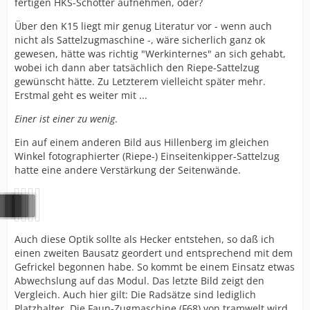
fertigen HKS-Schotter aufnehmen, oder?
Über den K15 liegt mir genug Literatur vor - wenn auch
nicht als Sattelzugmaschine -, wäre sicherlich ganz ok
gewesen, hätte was richtig "Werkinternes" an sich gehabt,
wobei ich dann aber tatsächlich den Riepe-Sattelzug
gewünscht hätte. Zu Letzterem vielleicht später mehr.
Erstmal geht es weiter mit ...
Einer ist einer zu wenig
.
Ein auf einem anderen Bild aus Hillenberg im gleichen
Winkel fotographierter (Riepe-) Einseitenkipper-Sattelzug
hatte eine andere Verstärkung der Seitenwände.
Auch diese Optik sollte als Hecker entstehen, so daß ich
einen zweiten Bausatz geordert und entsprechend mit dem
Gefrickel begonnen habe. So kommt be einem Einsatz etwas
Abwechslung auf das Modul. Das letzte Bild zeigt den
Vergleich. Auch hier gilt: Die Radsätze sind lediglich
Platzhalter. Die Faun-Zugmaschine (F68) von tramwelt wird