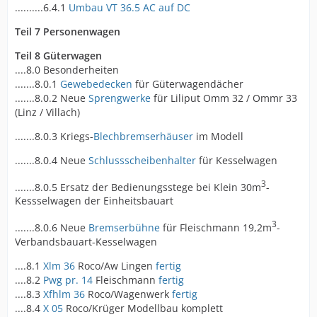
..........6.4.1
Umbau VT 36.5 AC auf DC
Teil 7 Personenwagen
Teil 8 Güterwagen
....8.0 Besonderheiten
.......8.0.1
Gewebedecken
für Güterwagendächer
.......8.0.2 Neue
Sprengwerke
für Liliput Omm 32 / Ommr 33
(Linz / Villach)
.......8.0.3 Kriegs-
Blechbremserhäuser
im Modell
.......8.0.4 Neue
Schlussscheibenhalter
für Kesselwagen
3
.......8.0.5 Ersatz der Bedienungsstege bei Klein 30m
-
Kessselwagen der Einheitsbauart
3
.......8.0.6 Neue
Bremserbühne
für Fleischmann 19,2m
-
Verbandsbauart-Kesselwagen
....8.1
Xlm 36
Roco/Aw Lingen
fertig
....8.2
Pwg pr. 14
Fleischmann
fertig
....8.3
Xfhlm 36
Roco/Wagenwerk
fertig
....8.4
X 05
Roco/Krüger Modellbau komplett