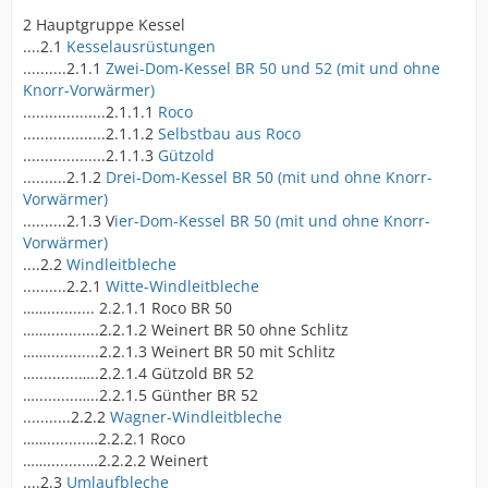
2 Hauptgruppe Kessel
....2.1
Kesselausrüstungen
..........2.1.1
Zwei-Dom-Kessel BR 50 und 52 (mit und ohne
Knorr-Vorwärmer)
...................2.1.1.1
Roco
...................2.1.1.2
Selbstbau aus Roco
...................2.1.1.3
Gützold
..........2.1.2
Drei-Dom-Kessel BR 50 (mit und ohne Knorr-
Vorwärmer)
..........2.1.3 V
ier-Dom-Kessel BR 50 (mit und ohne Knorr-
Vorwärmer)
....2.2
Windleitbleche
..........2.2.1
Witte-Windleitbleche
……........... 2.2.1.1 Roco BR 50
……............2.2.1.2 Weinert BR 50 ohne Schlitz
……............2.2.1.3 Weinert BR 50 mit Schlitz
…..........…..2.2.1.4 Gützold BR 52
…..........…..2.2.1.5 Günther BR 52
...........2.2.2
Wagner-Windleitbleche
…….........…2.2.2.1 Roco
…….........…2.2.2.2 Weinert
....2.3
Umlaufbleche