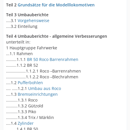
Teil 2
Grundsätze für die Modelllokomotiven
Teil 3 Umbauberichte
....3.1
Vorgehensweise
....3.2 Einteilung
Teil 4 Umbauberichte - allgemeine Verbesserungen
unterteilt in:
1 Hauptgruppe Fahrwerke
...1.1 Rahmen
.........1.1.1
BR 50 Roco Barrenrahmen
.........1.1.2 BR 52
.................1.1.2.1 Roco –Barrenrahmen
.................1.1.2.2 Roco –Blechrahmen
....1.2
Pufferbohlen
.... .....1.2.1
Umbau aus Roco
....1.3
Bremseinrichtungen
..........1.3.1 Roco
..........1.3.2 Gützold
..........1.3.3 Piko
..........1.3.4 Trix / Märklin
....1.4
Zylinder
.........1.4.1 BR 50