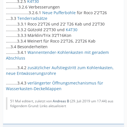
….......3.2.5
K4T30
...........3.2.6 Verbesserungen
....................3.2.6.1
Neue Pufferbohle
für Roco 2'2'T26
....3.3
Tenderradsätze
..........3.3.1 Roco 2‘2’T26 und 2‘2‘ T26 Kab und 2‘2’T30
..........3.3.2 Gützold 2‘2’T30 und
K4T30
..........3.3.3 Märklin/Trix 3‘2’T16Kon
….......3.3.4 Weinert für Roco 2‘2’T26, 2‘2T26 Kab
....3.4 Besonderheiten
..........3.4.1
Wannentender-Kohlenkasten mit geradem
Abschluss
..........3.4.2
zusätzlicher Aufstiegstritt zum Kohlenkasten,
neue Entwässerungsrohre
..........3.4.3
verlängerter Öffnungsmechanismus für
Wasserkasten-Deckelklappen
51 Mal editiert, zuletzt von
Andreas B
(
29. Juli 2019 um 17:44
) aus
folgendem Grund: Links aktualisiert