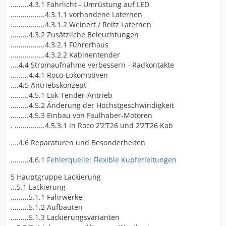
.........4.3.1 Fahrlicht - Umrüstung auf LED
.................4.3.1.1 vorhandene Laternen
.................4.3.1.2 Weinert / Reitz Laternen
.........4.3.2 Zusätzliche Beleuchtungen
.................4.3.2.1 Führerhaus
.................4.3.2.2 Kabinentender
....4.4 Stromaufnahme verbessern - Radkontakte
.........4.4.1 Roco-Lokomotiven
....4.5 Antriebskonzept
.........4.5.1 Lok-Tender-Antrieb
.........4.5.2 Änderung der Höchstgeschwindigkeit
.........4.5.3 Einbau von Faulhaber-Motoren
. ...............4.5.3.1 in Roco 2‘2’T26 und 2‘2’T26 Kab
....4.6 Reparaturen und Besonderheiten
.........4.6.1
Fehlerquelle: Flexible Kupferleitungen
5 Hauptgruppe Lackierung
...5.1 Lackierung
.........5.1.1 Fahrwerke
.........5.1.2 Aufbauten
.........5.1.3 Lackierungsvarianten