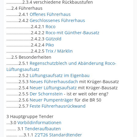
.............2.3.4 verschiedene Rückbaustufen
....2.4 Führerhaus
..........2.4.1
Offenes Führerhaus
..........2.4.2
Geschlossenes Führerhaus
....................2.4.2.1
Roco
....................2.4.2.2
Roco mit Günther-Bausatz
....................2.4.2.3
Gützold
....................2.4.2.4
Piko
....................2.4.2.5
Trix / Märklin
....2.5 Besonderheiten
..........2.5.1
Regenschutzblech und Abänderung Roco-
Lüftungsaufsatz
..........2.5.2
Lüftungsaufsatz im Eigenbau
..........2.5.3
Neues Führerhausdach
mit Krüger-Bausatz
..........2.5.4
Neuer Lüftungsaufsatz
mit Krüger-Bausatz
..........2.5.5
Der Schornstein
- ist er weit oder eng?
..........2.5.6
Neuer Pumpenträger
für die BR 50
..........2.5.7
Feste Führerhausrückwand
3 Hauptgruppe Tender
...3.0
Vorbildinformationen
........ 3.1
Tenderaufbauten
......... ....3.1.1
2‘2’T26 Standardtender