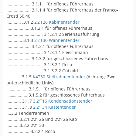
.................... 3.1.1.1 für offenes Führerhaus
.................... 3.1.1.4 für offenes Führerhaus der Franco-
Crosti 50.40
............ .3.1.2
2‘2’T26 Kabinentender
................... 3.1.2.1 für offenes Führerhaus
.............................. 3.1.2.1.2 Serienausführung
............. 3.1.3 2
‘2’T30 Wannentender
.................... 3.1.3.1 für offenes Führerhaus
.............................. 3.1.3.1.1 Fleischmann
.................... 3.1.3.2 für geschlossenes Führerhaus
.............................. 3.1.3.2.1 Roco
.............................. 3.1.3.2.2 Gützold
…........ .3.1.5
K4T30
Steifrahmentender
(Achtung: Zwei
unterschiedliche Links)
……............ 3.1.5.1 für offenes Führerhaus
………......... 3.1.5.2 für geschlossenes Führerhaus
............ 3.1.7
3'2'T16 Kondensationstender
............ 3.1.8
2'2'T34 Kastentender
....3.2 Tenderrahmen
...........3.2.1 2‘2’T26 und 2‘2‘T26 Kab
...........3.2.2 2‘2’T30
....................3.2.2.1 Roco