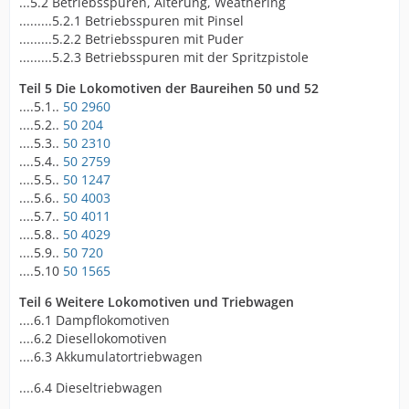
...5.2 Betriebsspuren, Alterung, Weathering
.........5.2.1 Betriebsspuren mit Pinsel
.........5.2.2 Betriebsspuren mit Puder
.........5.2.3 Betriebsspuren mit der Spritzpistole
Teil 5 Die Lokomotiven der Baureihen 50 und 52
....5.1..
50 2960
....5.2..
50 204
....5.3..
50 2310
....5.4..
50 2759
....5.5..
50 1247
....5.6..
50 4003
....5.7..
50 4011
....5.8..
50 4029
....5.9..
50 720
....5.10
50 1565
Teil 6 Weitere Lokomotiven und Triebwagen
....6.1 Dampflokomotiven
....6.2 Diesellokomotiven
....6.3 Akkumulatortriebwagen
....6.4 Dieseltriebwagen