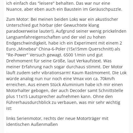
ich einfach das "leisere" behalten. Das war nur eine
Nuance, aber eben auch ein Baustein im Geräuschpuzzle.
Zum Motor: Bei meinen beiden Loks war ein akustischer
Unterschied gut hörbar (der Gewuchtete klang
paradoxerweise lauter!). Aufgrund seiner wenig prickelnden
Langsamfahreigenschaften und der viel zu hohen
Endgeschwindigkeit, habe ich ein Experiment mit einem 2
Euro „Minebea“ China-6-Poler (15x15mm Querschnitt) als
"Re-Power" Versuch gewagt. 6500 1/min und gut
Drehmoment für seine Größe, laut Verkaufstext. Was
meiner Erfahrung nach sogar durchaus stimmt. Der Motor
läuft zudem sehr vibrationsarm! Kaum Rastmoment. Die Lok
würde analog nun nur noch eine Vmax von ca. 70km/h
erreichen. Aus einem Stück Aluminium habe ich mir einen
Motorhalter gebogen, der auch Decoder samt Schnittstelle
plus 11x15 Lautsprecher aufnehmen kann. Ohne den
Führerhausdurchblick zu verbauen, was mir sehr wichtig
ist:
links Serienmotor, rechts der neue Motorträger mit
identischen Außenmaßen