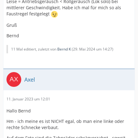
Leise = Antriebsgeräusch < Rollgeräusch (Lok solo) bei
mittlerer Geschwindigkeit. Habe ich mal für mich so als
Faustregel festgelegt
Gruß
Bernd
11 Mal editiert, zuletzt von
Bernd K
(
29. Mai 2024 um 14:27
)
Axel
11. Januar 2023 um 12:01
Hallo Bernd
Hm - ich meine es ist NICHT egal, ob man eine linke oder
rechte Schnecke verbaut.
Auf dem Foto sind die Zahnräder schrägverzahnt - soweit