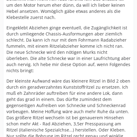
um den Motor herum eher dünn, da will ich lieber keinen
Hebel ansetzen. Womöglich gäbe etwas anderes als die
Klebestelle zuerst nach.
Eingeklebt Abziehen ginge eventuell, die Zugänglichkeit ist
durch umliegende Chassis-Ausformungen aber ziemlich
schlecht. Da kann ich nur mit dem Fohrmann Radabzieher
fummeln, mit einem Ritzelabzieher komme ich nicht ran.
Die neue Schnecke wird den nötigen Murks nicht
überleben. Die alte Schnecke war in einer Laufrichtung aber
auch nervig. Ich hebe mir diese Option auf, wenn Folgendes
nichts bringt:
Der kleinste Aufwand wäre das kleinere Ritzel in Bild 2 oben
durch ein geradverzahntes Kunststoffritzel zu ersetzen. Ich
muß eh Zahnräder auftreiben für eine andere Lok, dann
geht das grad in einem. Das dürfte zumindest dem
gegenseitigen Aufreiben von Schnecke und Schneckenrad
vorbeugen. Meine Hoffung wäre auch mehr Ruhe da unten.
Das größere Ritzel wechseln ist bei genauerem Hinsehen
schon mehr Akt - Rad Abziehen, 3,5er Presspassung am
Ritzel (italienische Spezialchse...) herstellen. Oder Kleben.
Nur sollte die Bohrung im Ritzel recht genau und winklig