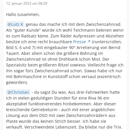
12. Januar 2023 um 08:29
Hallo zusammen,
Lutz K
genau das mache ich mit dem Zwischenzahnrad.
Als "guter Kunde" würde ich wohl Teichmann beknien wenn
es zum Radsatz käme. Zum Räder Aufpressen und Abziehen
besitze ich eine recht brauchbare
Presse
(runterscrollen,
Bild 5, 6 und 7) mit eingebauter 90° Arretierung von Bernd
Tauert. Aber allein schon die größere Bohrung im
Zwischenzahnrad ist ohne Drehbank schon Mist. Der
Spezialsitz beim größeren Ritzel sowieso. Vielleicht frage ich
ihn sogar fürs Zwischenzahnrad schon. Sowas habe ich nur
mit Bohrmaschine in Kunststoff schon versaut (exzentrisch
geworden).
Christian
- da sagst Du was. Aus drei Fahrwerken hatte
ich in vielen geduldigen Stunden für eine Riva 96 ein
akzeptabel funktionierendes hinbekommen. Aber dieser
kreischende Getriebeturm - auch mit einer angeblichen
Lösung aus dem DSO mit zwei Zwischenzahnrädern aus
Plaste wurde das keinen Strich besser. Ich habe sie
verkauft. Verschwendete Lebenszeit. Da bliebe nur die Trix.