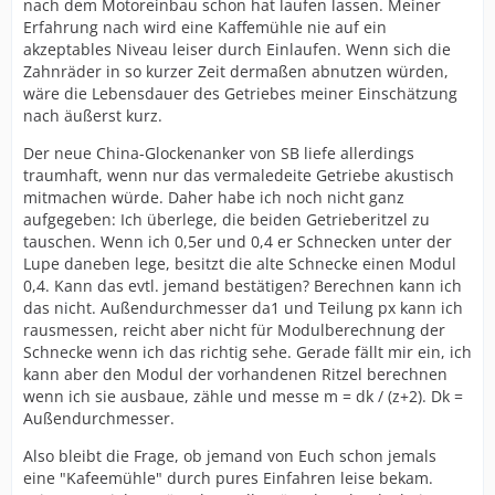
nach dem Motoreinbau schon hat laufen lassen. Meiner
Erfahrung nach wird eine Kaffemühle nie auf ein
akzeptables Niveau leiser durch Einlaufen. Wenn sich die
Zahnräder in so kurzer Zeit dermaßen abnutzen würden,
wäre die Lebensdauer des Getriebes meiner Einschätzung
nach äußerst kurz.
Der neue China-Glockenanker von SB liefe allerdings
traumhaft, wenn nur das vermaledeite Getriebe akustisch
mitmachen würde. Daher habe ich noch nicht ganz
aufgegeben: Ich überlege, die beiden Getrieberitzel zu
tauschen. Wenn ich 0,5er und 0,4 er Schnecken unter der
Lupe daneben lege, besitzt die alte Schnecke einen Modul
0,4. Kann das evtl. jemand bestätigen? Berechnen kann ich
das nicht. Außendurchmesser da1 und Teilung px kann ich
rausmessen, reicht aber nicht für Modulberechnung der
Schnecke wenn ich das richtig sehe. Gerade fällt mir ein, ich
kann aber den Modul der vorhandenen Ritzel berechnen
wenn ich sie ausbaue, zähle und messe m = dk / (z+2). Dk =
Außendurchmesser.
Also bleibt die Frage, ob jemand von Euch schon jemals
eine "Kafeemühle" durch pures Einfahren leise bekam.