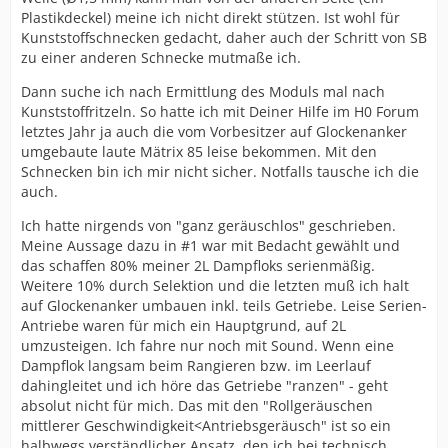
Plastikdeckel) meine ich nicht direkt stützen. Ist wohl für
Kunststoffschnecken gedacht, daher auch der Schritt von SB
zu einer anderen Schnecke mutmaße ich.
Dann suche ich nach Ermittlung des Moduls mal nach
Kunststoffritzeln. So hatte ich mit Deiner Hilfe im H0 Forum
letztes Jahr ja auch die vom Vorbesitzer auf Glockenanker
umgebaute laute Mätrix 85 leise bekommen. Mit den
Schnecken bin ich mir nicht sicher. Notfalls tausche ich die
auch.
Ich hatte nirgends von "ganz geräuschlos" geschrieben.
Meine Aussage dazu in #1 war mit Bedacht gewählt und
das schaffen 80% meiner 2L Dampfloks serienmäßig.
Weitere 10% durch Selektion und die letzten muß ich halt
auf Glockenanker umbauen inkl. teils Getriebe. Leise Serien-
Antriebe waren für mich ein Hauptgrund, auf 2L
umzusteigen. Ich fahre nur noch mit Sound. Wenn eine
Dampflok langsam beim Rangieren bzw. im Leerlauf
dahingleitet und ich höre das Getriebe "ranzen" - geht
absolut nicht für mich. Das mit den "Rollgeräuschen
mittlerer Geschwindigkeit<Antriebsgeräusch" ist so ein
halbwegs verständlicher Ansatz, den ich bei technisch