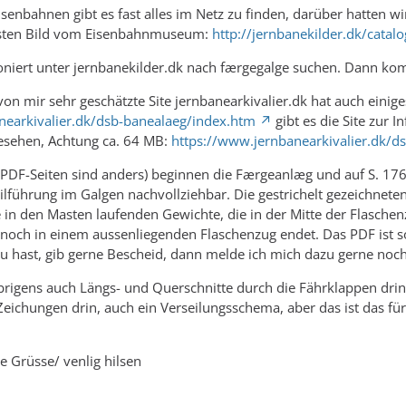
isenbahnen gibt es fast alles im Netz zu finden, darüber hatten wi
sten Bild vom Eisenbahnmuseum:
http://jernbanekilder.dk/cata
tioniert unter jernbanekilder.dk nach færgegalge suchen. Dann ko
on mir sehr geschätzte Site jernbanearkivalier.dk hat auch einig
nearkivalier.dk/dsb-banealaeg/index.htm
gibt es die Site zur I
gesehen, Achtung ca. 64 MB:
https://www.jernbanearkivalier.dk/d
 PDF-Seiten sind anders) beginnen die Færgeanlæg und auf S. 176 (
 Seilführung im Galgen nachvollziehbar. Die gestrichelt gezeichne
 in den Masten laufenden Gewichte, die in der Mitte der Flasche
 noch in einem aussenliegenden Flaschenzug endet. Das PDF ist s
u hast, gib gerne Bescheid, dann melde ich mich dazu gerne noc
rigens auch Längs- und Querschnitte durch die Fährklappen drin,
eichungen drin, auch ein Verseilungsschema, aber das ist das für
e Grüsse/ venlig hilsen