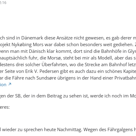
2:16
h sind in Dänemark diese Ansätze nicht gewesen, es gab derer mi
ojekt Nykøbing Mors war dabei schon besonders weit gediehen. Zu
wenn man mit Dänisch klar kommt, dort sind die Bahnhöfe in Gly
 hauptsächlich fuhr, die Morsø, steht bei mir als Modell, aber da
estens drei solcher Überfahrten, wo die Strecke am Bahnhof letzt
r Seite von Erik V. Pedersen gibt es auch dazu ein schönes Kapit
r die Fähre nach Sundsøre übrigens in der Hand einer Privatbahn
ion
 der SB, der in dem Beitrag zu sehen ist, werde ich noch im Mode
eres:
 wieder zu sprechen heute Nachmittag. Wegen des Fährgalgens ha