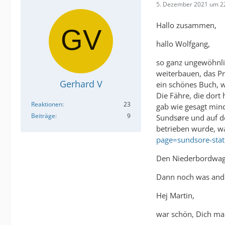
5. Dezember 2021 um 2
Hallo zusammen,
hallo Wolfgang,
so ganz ungewöhnlic
weiterbauen, das Pr
Gerhard V
ein schönes Buch, 
Die Fähre, die dort
Reaktionen
23
gab wie gesagt mind
Beiträge
9
Sundsøre und auf de
betrieben wurde, wa
page=sundsore-stat
Den Niederbordwagen
Dann noch was and
Hej Martin,
war schön, Dich mal