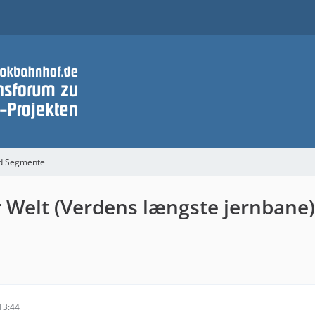
nd Segmente
r Welt (Verdens længste jernbane)
13:44