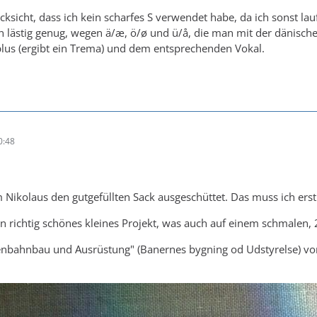
Rücksicht, dass ich kein scharfes S verwendet habe, da ich sonst l
lästig genug, wegen ä/æ, ö/ø und ü/å, die man mit der dänische
lus (ergibt ein Trema) und dem entsprechenden Vokal.
0:48
 Nikolaus den gutgefüllten Sack ausgeschüttet. Das muss ich erst
ein richtig schönes kleines Projekt, was auch auf einem schmalen
enbahnbau und Ausrüstung" (Banernes bygning od Udstyrelse) von