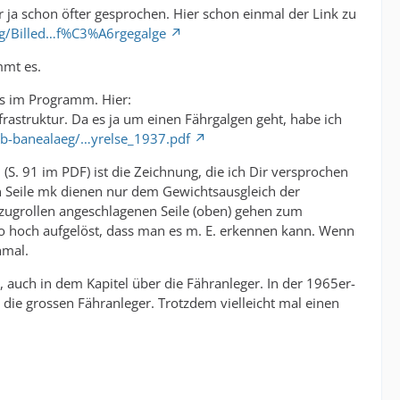
r ja schon öfter gesprochen. Hier schon einmal der Link zu
log/Billed…f%C3%A6rgegalge
mmt es.
es im Programm. Hier:
nfrastruktur. Da es ja um einen Fährgalgen geht, habe ich
sb-banealaeg/…yrelse_1937.pdf
S. 91 im PDF) ist die Zeichnung, die ich Dir versprochen
ten Seile mk dienen nur dem Gewichtsausgleich der
nzugrollen angeschlagenen Seile (oben) gehen zum
o hoch aufgelöst, dass man es m. E. erkennen kann. Wenn
hmal.
 auch in dem Kapitel über die Fähranleger. In der 1965er-
 die grossen Fähranleger. Trotzdem vielleicht mal einen