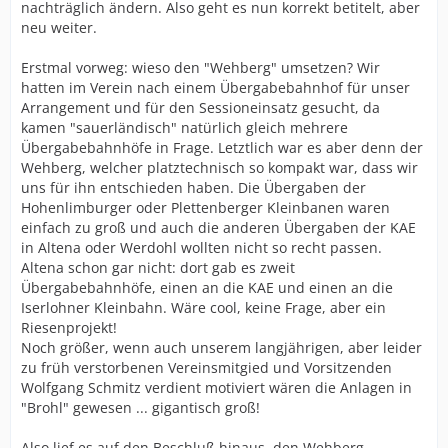
nachträglich ändern. Also geht es nun korrekt betitelt, aber
neu weiter.
Erstmal vorweg: wieso den "Wehberg" umsetzen? Wir
hatten im Verein nach einem Übergabebahnhof für unser
Arrangement und für den Sessioneinsatz gesucht, da
kamen "sauerländisch" natürlich gleich mehrere
Übergabebahnhöfe in Frage. Letztlich war es aber denn der
Wehberg, welcher platztechnisch so kompakt war, dass wir
uns für ihn entschieden haben. Die Übergaben der
Hohenlimburger oder Plettenberger Kleinbanen waren
einfach zu groß und auch die anderen Übergaben der KAE
in Altena oder Werdohl wollten nicht so recht passen.
Altena schon gar nicht: dort gab es zweit
Übergabebahnhöfe, einen an die KAE und einen an die
Iserlohner Kleinbahn. Wäre cool, keine Frage, aber ein
Riesenprojekt!
Noch größer, wenn auch unserem langjährigen, aber leider
zu früh verstorbenen Vereinsmitgied und Vorsitzenden
Wolfgang Schmitz verdient motiviert wären die Anlagen in
"Brohl" gewesen ... gigantisch groß!
Also lief es auf den Beschluß hinaus, den Wehberg