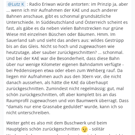
Lutz K
: Radio Eriwan würde antorten: im Prinzip ja, aber
... wenn ich mir Aufnahmen der KAE und auch anderer
Bahnen anschaue, gibt es schonmal grundsätzliche
Unterschiede. In Süddeutschland und Österreich scheint es
fast, als gäbe es da neben vielen Bahnstrecken nur grüne
Wiese mit einzelnen Büschen oder Bäumen. Hmm. Im
Sauerland sah und sieht das anders aus: wildes Gestrüpp
bis an das Gleis. Nicht so hoch und zugewachsen wie
heutzutage, aber sauber zurückgeschnitten? ... schonmal.
Und bei der KAE war die Besonderheit, dass diese Bahn
über nur wenige Kilometer eigenen Bahndamm verfügte -
bei Peddensiepen etwa oder eben zum Wehberg rauf. Da
liegen mir Aufnahmen auch aus den 30ern vor, die nicht
danach aussehen, als hätte die KAE da überhaupt
zurückgeschnitten. Zumindest nicht regelmässig: gut, mal
schön zurückgeschnitten, oft aber komplett bis an das
Raumprofil zugewachsen und von Baumwerk überragt. Dass
"damals nur eine Grasnabe geduldet" wurde, kann ich so
nicht unterschreiben.
Weiter geht es also mit dem Buschwerk und beim
Hauptgleis schön zurückgeschnitten
- solitär