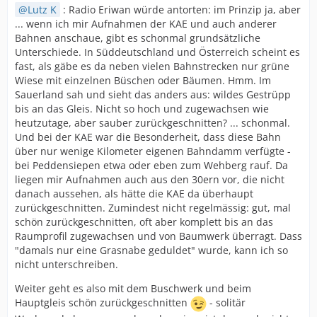
Lutz K
: Radio Eriwan würde antorten: im Prinzip ja, aber
... wenn ich mir Aufnahmen der KAE und auch anderer
Bahnen anschaue, gibt es schonmal grundsätzliche
Unterschiede. In Süddeutschland und Österreich scheint es
fast, als gäbe es da neben vielen Bahnstrecken nur grüne
Wiese mit einzelnen Büschen oder Bäumen. Hmm. Im
Sauerland sah und sieht das anders aus: wildes Gestrüpp
bis an das Gleis. Nicht so hoch und zugewachsen wie
heutzutage, aber sauber zurückgeschnitten? ... schonmal.
Und bei der KAE war die Besonderheit, dass diese Bahn
über nur wenige Kilometer eigenen Bahndamm verfügte -
bei Peddensiepen etwa oder eben zum Wehberg rauf. Da
liegen mir Aufnahmen auch aus den 30ern vor, die nicht
danach aussehen, als hätte die KAE da überhaupt
zurückgeschnitten. Zumindest nicht regelmässig: gut, mal
schön zurückgeschnitten, oft aber komplett bis an das
Raumprofil zugewachsen und von Baumwerk überragt. Dass
"damals nur eine Grasnabe geduldet" wurde, kann ich so
nicht unterschreiben.
Weiter geht es also mit dem Buschwerk und beim
Hauptgleis schön zurückgeschnitten
- solitär