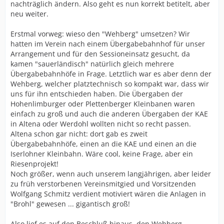
nachträglich ändern. Also geht es nun korrekt betitelt, aber
neu weiter.
Erstmal vorweg: wieso den "Wehberg" umsetzen? Wir
hatten im Verein nach einem Übergabebahnhof für unser
Arrangement und für den Sessioneinsatz gesucht, da
kamen "sauerländisch" natürlich gleich mehrere
Übergabebahnhöfe in Frage. Letztlich war es aber denn der
Wehberg, welcher platztechnisch so kompakt war, dass wir
uns für ihn entschieden haben. Die Übergaben der
Hohenlimburger oder Plettenberger Kleinbanen waren
einfach zu groß und auch die anderen Übergaben der KAE
in Altena oder Werdohl wollten nicht so recht passen.
Altena schon gar nicht: dort gab es zweit
Übergabebahnhöfe, einen an die KAE und einen an die
Iserlohner Kleinbahn. Wäre cool, keine Frage, aber ein
Riesenprojekt!
Noch größer, wenn auch unserem langjährigen, aber leider
zu früh verstorbenen Vereinsmitgied und Vorsitzenden
Wolfgang Schmitz verdient motiviert wären die Anlagen in
"Brohl" gewesen ... gigantisch groß!
Also lief es auf den Beschluß hinaus, den Wehberg