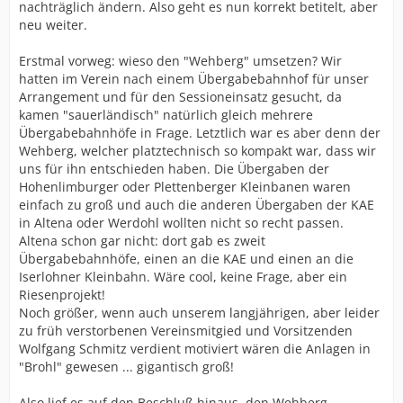
nachträglich ändern. Also geht es nun korrekt betitelt, aber
neu weiter.
Erstmal vorweg: wieso den "Wehberg" umsetzen? Wir
hatten im Verein nach einem Übergabebahnhof für unser
Arrangement und für den Sessioneinsatz gesucht, da
kamen "sauerländisch" natürlich gleich mehrere
Übergabebahnhöfe in Frage. Letztlich war es aber denn der
Wehberg, welcher platztechnisch so kompakt war, dass wir
uns für ihn entschieden haben. Die Übergaben der
Hohenlimburger oder Plettenberger Kleinbanen waren
einfach zu groß und auch die anderen Übergaben der KAE
in Altena oder Werdohl wollten nicht so recht passen.
Altena schon gar nicht: dort gab es zweit
Übergabebahnhöfe, einen an die KAE und einen an die
Iserlohner Kleinbahn. Wäre cool, keine Frage, aber ein
Riesenprojekt!
Noch größer, wenn auch unserem langjährigen, aber leider
zu früh verstorbenen Vereinsmitgied und Vorsitzenden
Wolfgang Schmitz verdient motiviert wären die Anlagen in
"Brohl" gewesen ... gigantisch groß!
Also lief es auf den Beschluß hinaus, den Wehberg