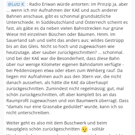
Lutz K
: Radio Eriwan würde antorten: im Prinzip ja, aber
... wenn ich mir Aufnahmen der KAE und auch anderer
Bahnen anschaue, gibt es schonmal grundsätzliche
Unterschiede. In Süddeutschland und Österreich scheint es
fast, als gäbe es da neben vielen Bahnstrecken nur grüne
Wiese mit einzelnen Büschen oder Bäumen. Hmm. Im
Sauerland sah und sieht das anders aus: wildes Gestrüpp
bis an das Gleis. Nicht so hoch und zugewachsen wie
heutzutage, aber sauber zurückgeschnitten? ... schonmal.
Und bei der KAE war die Besonderheit, dass diese Bahn
über nur wenige Kilometer eigenen Bahndamm verfügte -
bei Peddensiepen etwa oder eben zum Wehberg rauf. Da
liegen mir Aufnahmen auch aus den 30ern vor, die nicht
danach aussehen, als hätte die KAE da überhaupt
zurückgeschnitten. Zumindest nicht regelmässig: gut, mal
schön zurückgeschnitten, oft aber komplett bis an das
Raumprofil zugewachsen und von Baumwerk überragt. Dass
"damals nur eine Grasnabe geduldet" wurde, kann ich so
nicht unterschreiben.
Weiter geht es also mit dem Buschwerk und beim
Hauptgleis schön zurückgeschnitten
- solitär